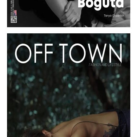
aktuelle kampudbud og odds er tilgængelige. Det er netop
kombinationen af markedsbredde og informationsdybde
der kendetegner den moderne danske betting-oplevelse, og
som adskiller regulerede platforme fra de uregulerede
alternativer der stadig eksisterer på det danske marked.
Et centralt aspekt ved den danske regulering er
Spillemyndighedens krav om ansvarligt spil, herunder
obligatoriske indbetalingsgrænser og adgang til
selvudelukkelsessystemet ROFUS. Disse krav påvirker
indirekte også Double Chance-markederne, fordi de skaber
et miljø hvor spillere er mere tilbøjelige til at tænke
strategisk og langsigtet frem for impulsivt. Double Chance
appellerer netop til den type spiller der ønsker at bevare
sin bankroll over tid ved at acceptere lavere odds til
gengæld for højere vinstfrekvens – en tilgang der er mere
forenelig med ansvarlige spillevaner end jagten på høje
odds med lav sandsynlighed.
Det er også værd at bemærke, at den danske
reguleringsmodel fra 2012 har haft en direkte indflydelse
på bookmakers’ prissætningsadfærd. Da markedet åbnede,
var marginen (bookmakerkanten) på Double Chance-