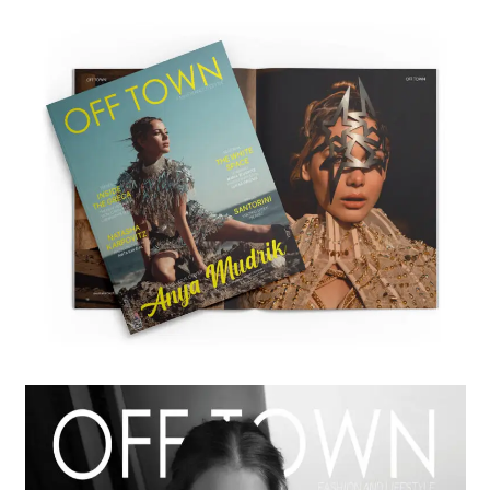
vinder eller uafgjort) typisk ligge på omkring 1,25-1,35,
mens X2 (Brøndby eller uafgjort) kunne ligge på 2,10-2,30,
og 12 (ingen uafgjort) på 1,35-1,45. Disse tal varierer
naturligvis fra bookmaker til bookmaker og afhænger af
kampens specifikke styrkeforhold, men de illustrerer det
grundlæggende princip om den omvendte proportionalitet
mellem risiko og potentielt afkast.
Det er vigtigt at forstå, at Double Chance ikke blot er en
simpel sikkerhedsmekanisme – det er et strategisk redskab
der kan anvendes på mange forskellige måder. Erfarne
spillere bruger for eksempel 12-varianten (ingen uafgjort) i
kampe hvor to jævnbyrdige hold mødes, og statistikken
historisk set viser en lav frekvens af uafgjorte resultater. I
engelsk Premier League afsluttede eksempelvis sæsonen
2022/23 med at kun 22,6 procent af alle kampe endte
uafgjort, hvilket giver den statistiske baggrund for at 12-spil
i visse sammenhænge kan repræsentere god value.
Omvendt er X2-varianten populær når man vurderer, at
favorittens dominans er overvurderet af bookmakers, og
man ønsker at dække sig mod et overraskende
hjemmehold-tab.