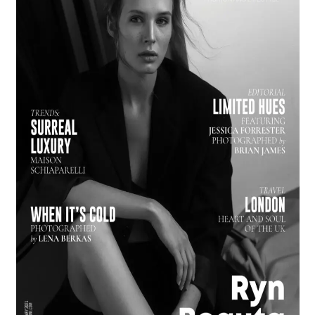
Troldebet og den danske tilgang til Double
Chance-markeder
Den måde danske bookmakers præsenterer og prissætter
Double Chance-markeder på, har ændret sig betydeligt i
løbet af det seneste årti. Tidligere var Double Chance
primært tilgængeligt på store internationale kampe, men i
dag finder man det på stort set alle fodboldkampe, fra
Champions League til lavere rækker i Skandinavien og
Østeuropa. Denne demokratisering af spiltypen afspejler
en bredere tendens i branchen, hvor bookmakers
konkurrerer på dybde og bredde i markedsudbuddet
snarere end udelukkende på odds-niveauer.
Troldebet er et eksempel på en platform der har fokuseret
på at gøre Double Chance-markeder tilgængelige og
forståelige for den danske spiller. Platformens tilgang
adskiller sig ved at præsentere disse markeder med en
tydelig kontekst, herunder statistiske baggrundsoplysninger
om hold og historiske head-to-head resultater, der giver
spilleren et bedre grundlag for at vurdere om et givent
Double Chance-spil repræsenterer reel value. Yderligere
information om denne tilgang og de tilknyttede markeder
kan findes via
http://troldebet.com/
, hvor platformens