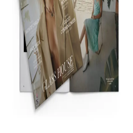
Hvad er Double Chance, og hvordan
fungerer det i praksis?
Double Chance er en væddemålstype der primært
anvendes i fodbold, selvom den også optræder i andre
sportsgrene med tre mulige grundudfald. Grundprincippet
er enkelt: i stedet for at vælge ét enkelt resultat –
hjemmehold vinder, uafgjort eller udehold vinder – dækker
spilleren to af disse tre muligheder med én enkelt indsats.
De tre varianter er typisk betegnet som 1X (hjemmehold
vinder eller uafgjort), X2 (udehold vinder eller uafgjort) og
12 (hjemmehold eller udehold vinder, dvs. ingen uafgjort).
Denne struktur betyder, at sandsynligheden for at vinde et
Double Chance-spil matematisk set er langt højere end ved
et traditionelt 1X2-spil, men til gengæld er oddsene
tilsvarende lavere.
For at illustrere dette med et konkret eksempel: Forestil dig
en kamp i Superligaen mellem FC København og Brøndby
IF. Oddsene for et standard 1X2-marked kunne ligge på
henholdsvis 1,80 for FCK-sejr, 3,50 for uafgjort og 4,20 for
Brøndby-sejr. I et Double Chance-marked ville 1X (FCK