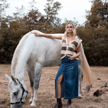
spelmarknaden runt 2018. Tekniken möjliggör för spelare att
genomföra insättningar och uttag direkt via sin
internetbank, utan att behöva skapa ett traditionellt
spelkonto med användarnamn, lösenord och manuell
identitetsverifiering. I stället sker verifieringen automatiskt i
bakgrunden när spelaren genomför en bankbetalning,
eftersom bankerna redan har utfört KYC-kontroller (Know
Your Customer) på sina kunder. Det innebar en
fundamental förändring i hur onlinecasinon kan ta emot nya
spelare, och systemet har sedan dess vuxit till att bli en
central del av den nordiska spelmarknaden, särskilt i Sverige
och Finland.
Den tekniska grunden bakom Pay N Play
För att förstå hur Pay N Play fungerar behöver man känna
till hur Trustlys öppna bankteknik är uppbyggd. Trustly
agerar som en mellanhand mellan spelaren och dennes
bank, och använder sig av PSD2-direktivet (Payment Services
Directive 2), som trädde i kraft i EU 2018 och som tvingade
banker att öppna sina API:er för godkända
tredjepartsleverantörer. Det är just detta direktiv som lade
grunden för möjligheten att hämta verifieringsdata direkt