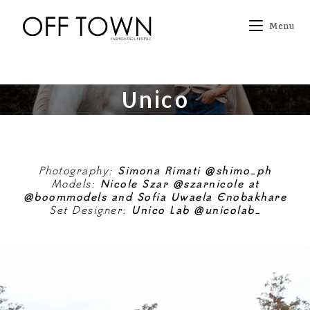
Skip
to
Menu
content
Unico
Photography:
Simona Rimati @shimo_ph
Models:
Nicole Szar @szarnicole at
@boommodels and Sofia Uwaela Enobakhare
Set Designer:
Unico Lab @unicolab_
Hur Pay N Play Fungerar Enligt CasinosPayNPlay
– En Svensk Genomgång
Pay N Play är ett betalningssystem utvecklat av det finska
företaget Trustly, som introducerades på den europeiska