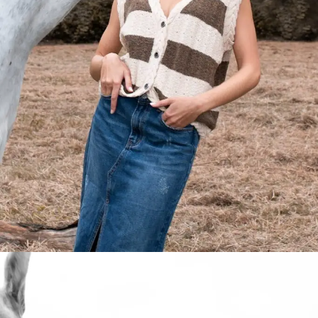
företaget som erbjuder liknande lösningar. Konkurrenter
som Zimpler har tagit fram egna varianter av
snabbregistrering via bankbetalning, men Trustly är den
dominerande aktören och den som ursprungligen lanserade
konceptet under varumärket Pay N Play. Distinktionen är
viktig eftersom casinon ibland marknadsför liknande system
under egna namn, men den underliggande tekniken är i de
flesta fall densamma.
Spelicenser, regelverk och ansvarsfull
spelning i Sverige
Sverige reglerade om sin spelmarknad den 1 januari 2019,
då den nya spellagen (SFS 2018:1138) trädde i kraft och
Spelinspektionen tog över ansvaret för att utfärda licenser
till kommersiella spelbolag. Den nya lagstiftningen ställde
krav på att alla operatörer som vänder sig till svenska
spelare måste ha en svensk licens, och i samband med detta
skärptes också kraven kring identitetsverifiering och
åtgärder mot spelproblem.
Pay N Play passade i många avseenden väl in i det nya
regelverket. Eftersom systemet bygger på bankidentifiering